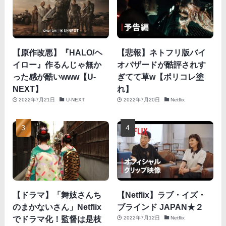
【原作改悪】『HALO/ヘ
【悲報】ネトフリ版バイ
イロー』作るんじゃ無か
オバザードが酷評されす
った感が酷いwww【U-
ぎてて草w【ポリコレ塗
NEXT】
れ】
2022年7月21日
U-NEXT
2022年7月20日
Netflix
【ドラマ】「舞妓さんち
【Netflix】ラブ・イズ・
のまかないさん」Netflix
ブラインド JAPAN★２
でドラマ化！監督は是枝
2022年7月12日
Netflix