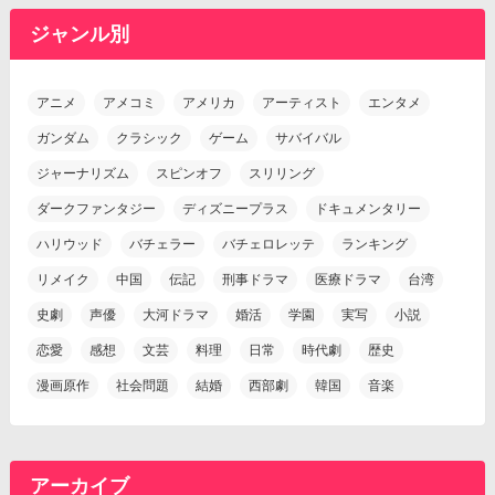
ジャンル別
アニメ
アメコミ
アメリカ
アーティスト
エンタメ
ガンダム
クラシック
ゲーム
サバイバル
ジャーナリズム
スピンオフ
スリリング
ダークファンタジー
ディズニープラス
ドキュメンタリー
ハリウッド
バチェラー
バチェロレッテ
ランキング
リメイク
中国
伝記
刑事ドラマ
医療ドラマ
台湾
史劇
声優
大河ドラマ
婚活
学園
実写
小説
恋愛
感想
文芸
料理
日常
時代劇
歴史
漫画原作
社会問題
結婚
西部劇
韓国
音楽
アーカイブ