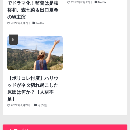
でドラマ化！監督は是枝
2022年7月12日
Netflix
裕和、森七菜＆出口夏希
のW主演
2022年1月7日
Netflix
【ポリコレ忖度】ハリウ
ッドがネタ切れ起こした
原因は何か？【人材不
足】
2022年1月28日
その他