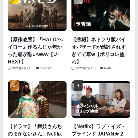
【原作改悪】『HALO/ヘ
【悲報】ネトフリ版バイ
イロー』作るんじゃ無か
オバザードが酷評されす
った感が酷いwww【U-
ぎてて草w【ポリコレ塗
NEXT】
れ】
2022年7月21日
U-NEXT
2022年7月20日
Netflix
【ドラマ】「舞妓さんち
【Netflix】ラブ・イズ・
のまかないさん」Netflix
ブラインド JAPAN★２