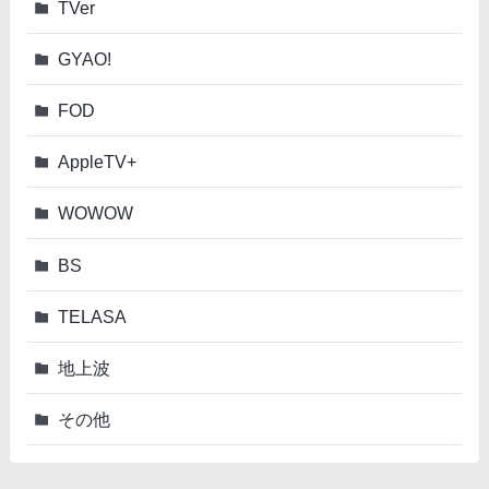
TVer
GYAO!
FOD
AppleTV+
WOWOW
BS
TELASA
地上波
その他