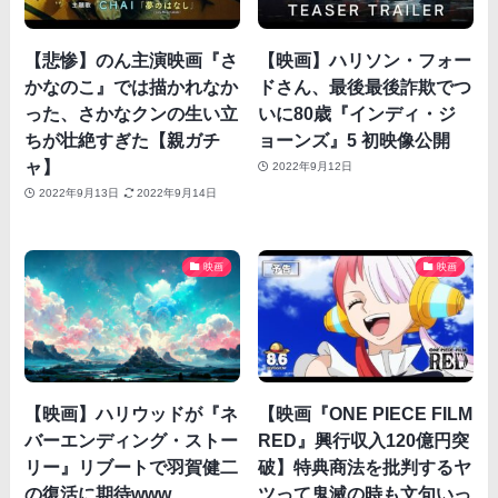
【悲惨】のん主演映画『さ
【映画】ハリソン・フォー
かなのこ』では描かれなか
ドさん、最後最後詐欺でつ
った、さかなクンの生い立
いに80歳『インディ・ジ
ちが壮絶すぎた【親ガチ
ョーンズ』5 初映像公開
ャ】
2022年9月12日
2022年9月13日
2022年9月14日
映画
映画
【映画】ハリウッドが『ネ
【映画『ONE PIECE FILM
バーエンディング・ストー
RED』興行収入120億円突
リー』リブートで羽賀健二
破】特典商法を批判するヤ
の復活に期待www
ツって鬼滅の時も文句いっ