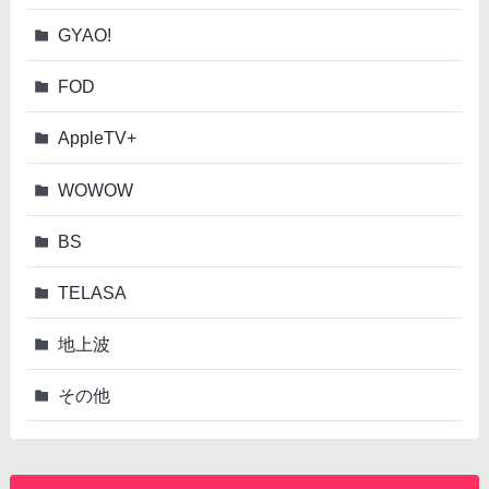
GYAO!
FOD
AppleTV+
WOWOW
BS
TELASA
地上波
その他