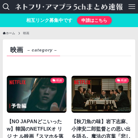
相互リンク募集中です
申請はこちら
ホーム
映画
映画
– category –
映画
映画
【NO JAPANどこいった
【秋刀魚の味】岩下志麻、
w】韓国のNETFLIXオ リ
小津安二郎監督との思い出
ジ ナ ル映画『スマホを落
を語る。魔法の言葉「悲し