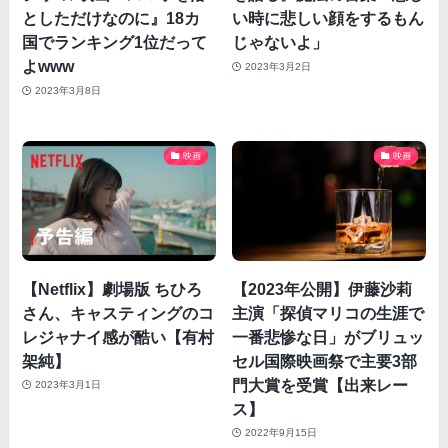
としただけなのに』18カ
い時に悲しい顔をするもん
国でランキング1位だって
じゃないよ」
よwww
2023年3月2日
2023年3月8日
映画
映画
【Netflix】劇場版 ちひろ
【2023年公開】伊藤沙莉
さん、キャスティングのコ
主演「探偵マリコの生涯で
レジャナイ感が酷い【有村
一番悲惨な日」がブリュッ
架純】
セル国際映画祭で主要3部
門大賞を受賞【出来レー
2023年3月1日
ス】
2022年9月15日