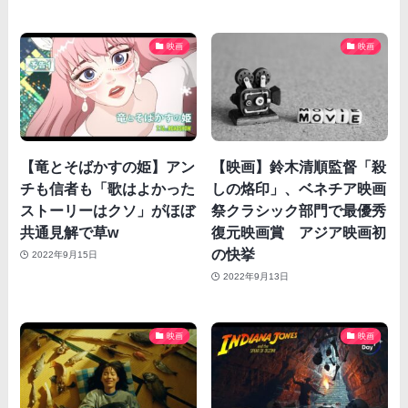
映画
映画
【竜とそばかすの姫】アン
【映画】鈴木清順監督「殺
チも信者も「歌はよかった
しの烙印」、ベネチア映画
ストーリーはクソ」がほぼ
祭クラシック部門で最優秀
共通見解で草w
復元映画賞 アジア映画初
の快挙
2022年9月15日
2022年9月13日
映画
映画