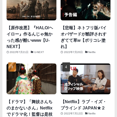
【原作改悪】『HALO/ヘ
【悲報】ネトフリ版バイ
イロー』作るんじゃ無か
オバザードが酷評されす
った感が酷いwww【U-
ぎてて草w【ポリコレ塗
NEXT】
れ】
2022年7月21日
U-NEXT
2022年7月20日
Netflix
【ドラマ】「舞妓さんち
【Netflix】ラブ・イズ・
のまかないさん」Netflix
ブラインド JAPAN★２
でドラマ化！監督は是枝
2022年7月12日
Netflix