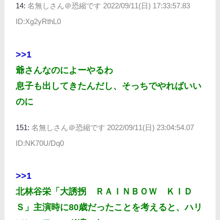
14:
名無しさん＠恐縮です
2022/09/11(日) 17:33:57.83
ID:Xg2yRthL0
>>1
爺さんなのによーやるわ
息子も出してきたんだし、そっちでやればいい
のに
151:
名無しさん＠恐縮です
2022/09/11(日) 23:04:54.07
ID:NK70U/Dq0
>>1
北林谷栄「大誘拐 ＲＡＩＮＢＯＷ ＫＩＤ
Ｓ」主演時に80歳だったことを考えると、ハリ