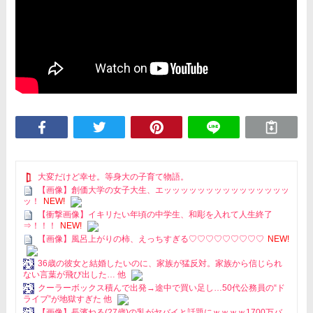
大変だけど幸せ。等身大の子育て物語。
【画像】創価大学の女子大生、エッッッッッッッッッッッッッッッ
ッ！
NEW!
【衝撃画像】イキリたい年頃の中学生、和彫を入れて人生終了
⇒！！！
NEW!
【画像】風呂上がりの柿、えっちすぎる♡♡♡♡♡♡♡♡♡
NEW!
36歳の彼女と結婚したいのに、家族が猛反対。家族から信じられ
ない言葉が飛び出した… 他
クーラーボックス積んで出発→途中で買い足し…50代公務員の“ド
ライブ”が地獄すぎた 他
【画像】長濱ねる(27歳)の乳がヤバイと話題にｗｗｗｗ1700万バ