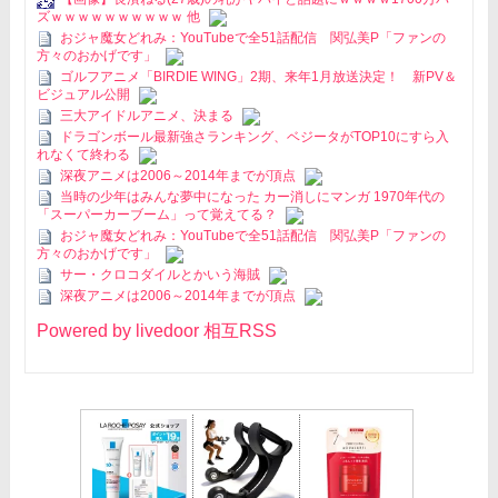
ズｗｗｗｗｗｗｗｗｗｗ 他
おジャ魔女どれみ：YouTubeで全51話配信 関弘美P「ファンの
方々のおかげです」
ゴルフアニメ「BIRDIE WING」2期、来年1月放送決定！ 新PV＆
ビジュアル公開
三大アイドルアニメ、決まる
ドラゴンボール最新強さランキング、ベジータがTOP10にすら入
れなくて終わる
深夜アニメは2006～2014年までが頂点
当時の少年はみんな夢中になった カー消しにマンガ 1970年代の
「スーパーカーブーム」って覚えてる？
おジャ魔女どれみ：YouTubeで全51話配信 関弘美P「ファンの
方々のおかげです」
サー・クロコダイルとかいう海賊
深夜アニメは2006～2014年までが頂点
Powered by livedoor 相互RSS