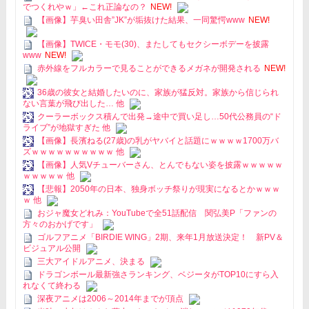
でつくれやｗ」←これ正論なの？
NEW!
【画像】芋臭い田舎”JK”が垢抜けた結果、一同驚愕www
NEW!
【画像】TWICE・モモ(30)、またしてもセクシーボデーを披露
www
NEW!
赤外線をフルカラーで見ることができるメガネが開発される
NEW!
36歳の彼女と結婚したいのに、家族が猛反対。家族から信じられ
ない言葉が飛び出した… 他
クーラーボックス積んで出発→途中で買い足し…50代公務員の“ド
ライブ”が地獄すぎた 他
【画像】長濱ねる(27歳)の乳がヤバイと話題にｗｗｗｗ1700万バ
ズｗｗｗｗｗｗｗｗｗｗ 他
【画像】人気Vチューバーさん、とんでもない姿を披露ｗｗｗｗｗ
ｗｗｗｗｗ 他
【悲報】2050年の日本、独身ボッチ祭りが現実になるとかｗｗｗ
ｗ 他
おジャ魔女どれみ：YouTubeで全51話配信 関弘美P「ファンの
方々のおかげです」
ゴルフアニメ「BIRDIE WING」2期、来年1月放送決定！ 新PV＆
ビジュアル公開
三大アイドルアニメ、決まる
ドラゴンボール最新強さランキング、ベジータがTOP10にすら入
れなくて終わる
深夜アニメは2006～2014年までが頂点