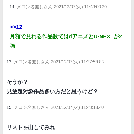
14:
メロン名無しさん
2021/12/07(火) 11:43:00.20
>>12
月額で見れる作品数ではdアニメとU-NEXTが2
強
13:
メロン名無しさん
2021/12/07(火) 11:37:59.83
そうか？
見放題対象作品多い方だと思うけど？
15:
メロン名無しさん
2021/12/07(火) 11:49:13.40
リストを出してみれ