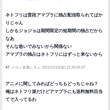
ネトフリは普段アマプラに独占配信取られてばか
りじゃん
しかもジョジョは期間限定の短期間の独占だから
なあ
そんな急いでみないから関係ない
アマプラの独占はネトフリにはずっと来ないから
47:
メロン名無しさん
2021/12/10(金) 21:26:56.07
アニメに関してみればどっちもどっちじゃね？
俺はネトフリ派だけどアマプラにも送料無料目当
てで入ってるわ