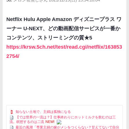
Netflix Hulu Apple Amazon ディズニープラス ワ
ーナー U-NEXT、どの動画配信サービスが一番か
コンテンツ、ストリーミングの質★5
https://krsw.5ch.net/test/read.cgi/netflix/163853
2754/
知らない土地で、主婦は孤独になる
【では世界の一流は？】仕事終わりにホットミルクを飲むのは三
流。瞑想するのは二流
NEW!
最近の風潮「専業主婦の嫁がメシをつくらない？甘えてないで自分