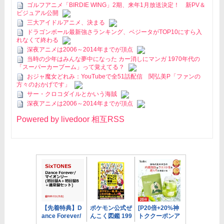
ゴルフアニメ「BIRDIE WING」2期、来年1月放送決定！ 新PV＆
ビジュアル公開
三大アイドルアニメ、決まる
ドラゴンボール最新強さランキング、ベジータがTOP10にすら入
れなくて終わる
深夜アニメは2006～2014年までが頂点
当時の少年はみんな夢中になった カー消しにマンガ 1970年代の
「スーパーカーブーム」って覚えてる？
おジャ魔女どれみ：YouTubeで全51話配信 関弘美P「ファンの
方々のおかげです」
サー・クロコダイルとかいう海賊
深夜アニメは2006～2014年までが頂点
Powered by livedoor 相互RSS