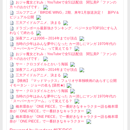
おジャ魔女どれみ：YouTubeで全51話配信 関弘美P「ファンの
方々のおかげです」
ゴルフアニメ「BIRDIE WING」2期、来年1月放送決定！ 新PV＆
ビジュアル公開
三大アイドルアニメ、決まる
ドラゴンボール最新強さランキング、ベジータがTOP10にすら入
れなくて終わる
深夜アニメは2006～2014年までが頂点
当時の少年はみんな夢中になった カー消しにマンガ 1970年代の
「スーパーカーブーム」って覚えてる？
おジャ魔女どれみ：YouTubeで全51話配信 関弘美P「ファンの
方々のおかげです」
サー・クロコダイルとかいう海賊
深夜アニメは2006～2014年までが頂点
三大アイドルアニメ、決まる
【映画】『マッドマックス』フュリオサ単独映画のあらすじ公開
イモータン・ジョーの名も [湛然★]
サー・クロコダイルとかいう海賊
当時の少年はみんな夢中になった カー消しにマンガ 1970年代の
「スーパーカーブーム」って覚えてる？
橋本環奈が「ONE PIECE」で一番好きなキャラクター語る橋本環
奈が「ONE PIECE」で一番好きなキャラクター
橋本環奈が「ONE PIECE」で一番好きなキャラクター語る橋本環
奈が「ONE PIECE」で一番好きなキャラクター