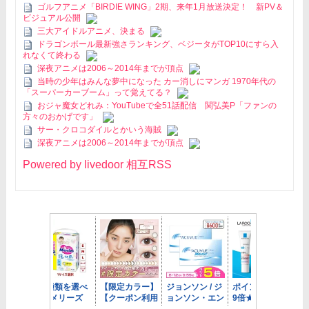
ゴルフアニメ「BIRDIE WING」2期、来年1月放送決定！ 新PV＆
ビジュアル公開
三大アイドルアニメ、決まる
ドラゴンボール最新強さランキング、ベジータがTOP10にすら入
れなくて終わる
深夜アニメは2006～2014年までが頂点
当時の少年はみんな夢中になった カー消しにマンガ 1970年代の
「スーパーカーブーム」って覚えてる？
おジャ魔女どれみ：YouTubeで全51話配信 関弘美P「ファンの
方々のおかげです」
サー・クロコダイルとかいう海賊
深夜アニメは2006～2014年までが頂点
Powered by livedoor 相互RSS