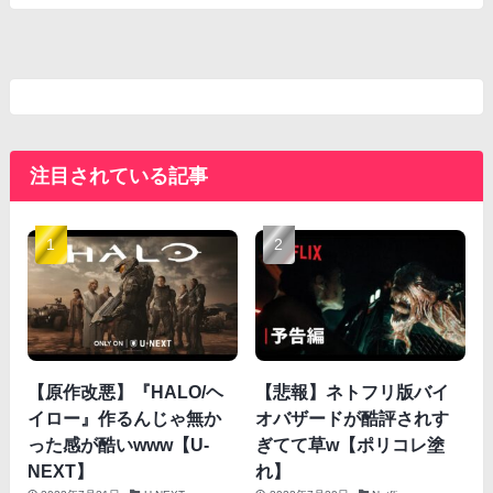
注目されている記事
【原作改悪】『HALO/ヘ
【悲報】ネトフリ版バイ
イロー』作るんじゃ無か
オバザードが酷評されす
った感が酷いwww【U-
ぎてて草w【ポリコレ塗
NEXT】
れ】