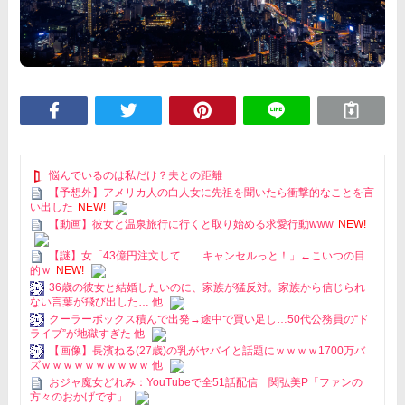
悩んでいるのは私だけ？夫との距離
【予想外】アメリカ人の白人女に先祖を聞いたら衝撃的なことを言
い出した
NEW!
【動画】彼女と温泉旅行に行くと取り始める求愛行動www
NEW!
【謎】女「43億円注文して……キャンセルっと！」←こいつの目
的ｗ
NEW!
36歳の彼女と結婚したいのに、家族が猛反対。家族から信じられ
ない言葉が飛び出した… 他
クーラーボックス積んで出発→途中で買い足し…50代公務員の“ド
ライブ”が地獄すぎた 他
【画像】長濱ねる(27歳)の乳がヤバイと話題にｗｗｗｗ1700万バ
ズｗｗｗｗｗｗｗｗｗｗ 他
おジャ魔女どれみ：YouTubeで全51話配信 関弘美P「ファンの
方々のおかげです」