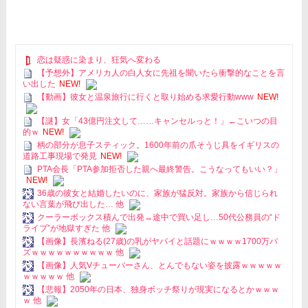
恋は疑惑に染まり、狂気へ変わる
【予想外】アメリカ人の白人女に先祖を聞いたら衝撃的なことを言
い出した
NEW!
【動画】彼女と温泉旅行に行くと取り始める求愛行動www
NEW!
【謎】女「43億円注文して……キャンセルっと！」←こいつの目
的ｗ
NEW!
柄の部分が息子スティック。1600年前の爪そうじ具をイギリスの
道路工事現場で発見
NEW!
PTA会長「PTA参加拒否した親へ最終警告。こうなってもいい？」
NEW!
36歳の彼女と結婚したいのに、家族が猛反対。家族から信じられ
ない言葉が飛び出した… 他
クーラーボックス積んで出発→途中で買い足し…50代公務員の“ド
ライブ”が地獄すぎた 他
【画像】長濱ねる(27歳)の乳がヤバイと話題にｗｗｗｗ1700万バ
ズｗｗｗｗｗｗｗｗｗｗ 他
【画像】人気Vチューバーさん、とんでもない姿を披露ｗｗｗｗｗ
ｗｗｗｗｗ 他
【悲報】2050年の日本、独身ボッチ祭りが現実になるとかｗｗｗ
ｗ 他