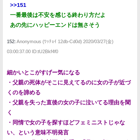
>>151
一番最後は不安を感じる終わり方だよ
あの先にハッピーエンドは無さそう
152:
Anonymous (ﾜｯﾁｮｲ 12db-Cd0d)
2020/03/27(金)
03:00:37.00 ID:tU2Bkf4f0
細かいとこがすげー気になる
・父親の死体がそこに見えてるのに女の子が近づ
くのを諦める
・父親を失った直後の女の子に泣いてる理由を聞
く
・同情で女の子を探すほどフェミニストじゃな
い、という意味不明発言