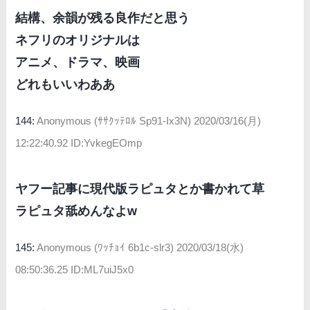
結構、余韻が残る良作だと思う
ネフリのオリジナルは
アニメ、ドラマ、映画
どれもいいわああ
144:
Anonymous (ｻｻｸｯﾃﾛﾙ Sp91-Ix3N)
2020/03/16(月)
12:22:40.92 ID:YvkegEOmp
ヤフー記事に現代版ラピュタとか書かれて草
ラピュタ舐めんなよw
145:
Anonymous (ﾜｯﾁｮｲ 6b1c-slr3)
2020/03/18(水)
08:50:36.25 ID:ML7uiJ5x0