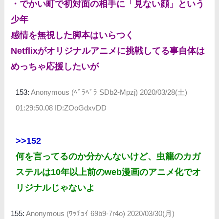
・でかい町で初対面の相手に「見ない顔」という
少年
感情を無視した脚本はいらつく
Netflixがオリジナルアニメに挑戦してる事自体は
めっちゃ応援したいが
153:
Anonymous (ﾍﾟﾗﾍﾟﾗ SDb2-Mpzj)
2020/03/28(土)
01:29:50.08 ID:ZOoGdxvDD
>>152
何を言ってるのか分かんないけど、虫籠のカガ
ステルは10年以上前のweb漫画のアニメ化でオ
リジナルじゃないよ
155:
Anonymous (ﾜｯﾁｮｲ 69b9-7r4o)
2020/03/30(月)