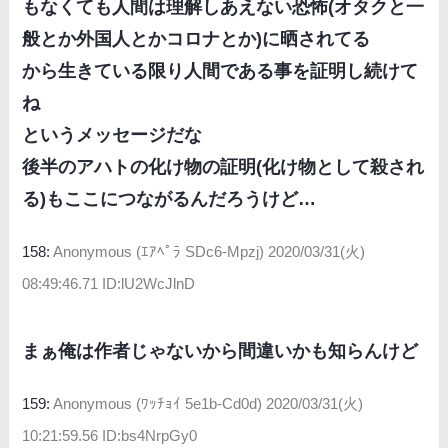
もなくても人間は理解しあえない恐怖(オタクと一
般とか外国人とかコロナとか)に晒されてる
から生きている限り人間である事を証明し続けて
ね
というメッセージだな
後半のアハトの化け物の証明(化け物として殺され
る)もここにつながるんだろうけど…
158:
Anonymous (ｴｱﾍﾟﾗ SDc6-Mpzj)
2020/03/31(火)
08:49:46.71 ID:lU2WcJlnD
まぁ俺は作者じゃないから間違いかも知らんけど
159:
Anonymous (ﾜｯﾁｮｲ 5e1b-Cd0d)
2020/03/31(火)
10:21:59.56 ID:bs4NrpGy0