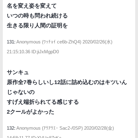
名を変え姿を変えて
いつの時も問われ続ける
生きる限り人間の証明を
131:
Anonymous (ﾜｯﾁｮｲ ce6b-ZhQ4)
2020/02/26(水)
21:15:10.36 ID:jiJxMgpD0
サンキュ
原作全7巻らしいし12話に詰め込むのはキツいん
じゃないの
すげえ端折られてる感じする
2クールがよかった
132:
Anonymous (ｱｳｱｳｴｰ Sac2-/0SP)
2020/02/28(金)
14:58:11.77 ID:XVUc8ZrKa