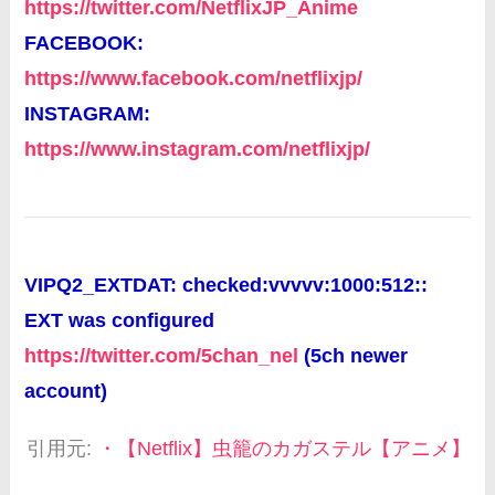
https://twitter.com/NetflixJP_Anime
FACEBOOK:
https://www.facebook.com/netflixjp/
INSTAGRAM:
https://www.instagram.com/netflixjp/
VIPQ2_EXTDAT: checked:vvvvv:1000:512::
EXT was configured
https://twitter.com/5chan_nel
(5ch newer
account)
引用元:
・【Netflix】虫籠のカガステル【アニメ】