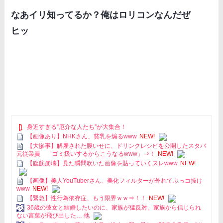
なあイリ知ってるか？俺はロリコンなんだぜ
ヒッ
身近すぎる“厄介な人たち”が大集合！
【画像あり】NHKさん、貧乳を煽るwww
NEW!
【大惨事】解雇された腹いせに、ドリンクレシピを公開したスタバ
元従業員 「ゴミ扱いするからこうなるwww」⇒！
NEW!
【腹筋崩壊】見た瞬間吹いた画像を貼っていくスレwww
NEW!
【画像】美人YouTuberさん、美化フィルターが外れてぶっコ抜け
www
NEW!
【緊急】性行為依存症、もう限界ｗｗ⇒！！
NEW!
36歳の彼女と結婚したいのに、家族が猛反対。家族から信じられ
ない言葉が飛び出した… 他