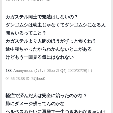
カガステル同士で繁殖はしないの？
ダンゴムシは幼虫じゃなくてダンゴムシになる人
間もいるってこと？
カガステルより人間のほうがずっと怖くね？
途中寝ちゃったからわかんないとこがある
けどもう一回見る気にはなれない
133:
Anonymous (ﾜｯﾁｮｲ 06ee-ZhQ4)
2020/02/29(土)
04:56:23.38 ID:f57jibss0
軽症で済んだ人は完全に治ったのかな？
肺にダメージ残ってんのかな
ヘルペスみたいに再発で一生つきあわなきゃいけ