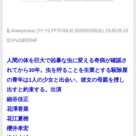
1:
Anonymous (ﾜｲｰﾜ2 FF7f-00L4)
2020/02/05(水) 19:35:05.15
ID:PxZdRD5nF
人間の体を巨大で凶暴な虫に変える奇病が確認さ
れてから30年。虫を狩ることを生業とする駆除屋
の青年は1人の少女と出会い、彼女の母親を捜し
出すと約束する。出演
細谷佳正
花澤香菜
花江夏樹
櫻井孝宏