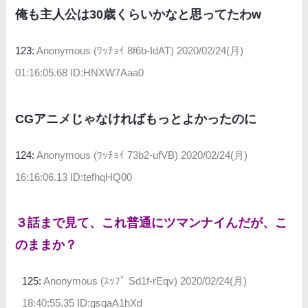
俺も主人公は30歳くらいかなと思ってたわw
123:
Anonymous (ﾜｯﾁｮｲ 8f6b-IdAT)
2020/02/24(月)
01:16:05.68 ID:HNXW7Aaa0
CGアニメじゃなければもっとよかったのに
124:
Anonymous (ﾜｯﾁｮｲ 73b2-ufVB)
2020/02/24(月)
16:16:06.13 ID:tefhqHQ00
３話まで見て、これ普通にツマンナイんだが、こ
のままか？
125:
Anonymous (ｽｯﾌﾟ Sd1f-rEqv)
2020/02/24(月)
18:40:55.35 ID:gsqaA1hXd