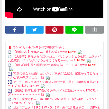
“変われない私”が動き出す瞬間に出会う
【画像あり】NHKさん、貧乳を煽るwww
NEW!
【大惨事】解雇された腹いせに、ドリンクレシピを公開したスタバ
元従業員 「ゴミ扱いするからこうなるwww」⇒！
NEW!
【腹筋崩壊】見た瞬間吹いた画像を貼っていくスレwww
NEW!
36歳の彼女と結婚したいのに、家族が猛反対。家族から信じられ
ない言葉が飛び出した… 他
クーラーボックス積んで出発→途中で買い足し…50代公務員の“ド
ライブ”が地獄すぎた 他
【画像】長濱ねる(27歳)の乳がヤバイと話題にｗｗｗｗ1700万バ
ズｗｗｗｗｗｗｗｗｗｗ 他
おジャ魔女どれみ：YouTubeで全51話配信 関弘美P「ファンの
方々のおかげです」
ゴルフアニメ「BIRDIE WING」2期、来年1月放送決定！ 新PV＆