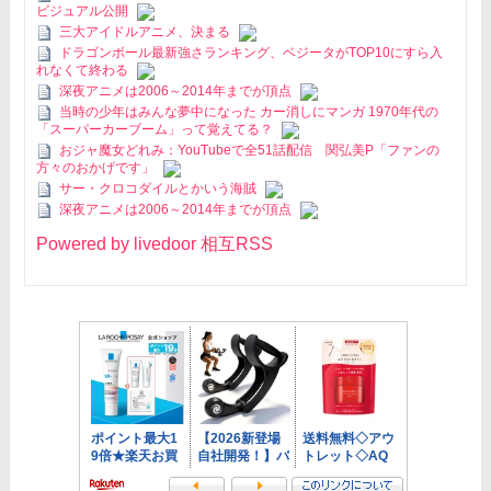
ビジュアル公開
三大アイドルアニメ、決まる
ドラゴンボール最新強さランキング、ベジータがTOP10にすら入
れなくて終わる
深夜アニメは2006～2014年までが頂点
当時の少年はみんな夢中になった カー消しにマンガ 1970年代の
「スーパーカーブーム」って覚えてる？
おジャ魔女どれみ：YouTubeで全51話配信 関弘美P「ファンの
方々のおかげです」
サー・クロコダイルとかいう海賊
深夜アニメは2006～2014年までが頂点
Powered by livedoor 相互RSS