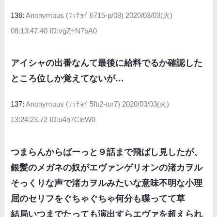
136:
Anonymous (ﾜｯﾁｮｲ 6715-p/08)
2020/03/03(火)
08:13:47.40 ID:vgZ+N7bA0
アイシャの出番なんて最後に給料でるか確認した
ところ位しか覚えてないが…
137:
Anonymous (ﾜｯﾁｮｲ 5fb2-tor7)
2020/03/03(火)
13:24:23.72 ID:u4o7CieW0
つまらんからばーっと９話まで飛ばし見したが、
銀髪のメガネの奴がエヴァンゲリオンの渚カヲル
そっくりな声で渚カヲルみたいな意味不明な小理
屈のセリフをぐちゃぐちゃ何分も喋ってて草
結局いつまでたっても演出すらエヴァを超えられ