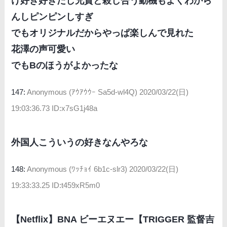
け好き好きだし兄貴と殺し合う動機もよくわから
んしピンピンしすぎ
でもオリジナルだからやっぱ楽しんで見れた
花澤の声可愛い
でもBのほうがよかったな
147:
Anonymous (ｱｳｱｳｳｰ Sa5d-wl4Q)
2020/03/22(日)
19:03:36.73 ID:x7sG1j48a
外国人こういうの好きなんやろな
148:
Anonymous (ﾜｯﾁｮｲ 6b1c-slr3)
2020/03/22(日)
19:33:33.25 ID:t459xR5m0
【Netflix】BNA ビーエヌエー【TRIGGER 監督吉