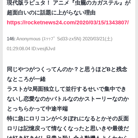
現代版ラピュタ！ アニメ『虫籠のカガステル』が
超面白いのに話題に上がらない理由
https://rocketnews24.com/2020/03/15/1343807/
146:
Anonymous (ｽｯｯﾌﾟ Sd33-zx5N)
2020/03/21(土)
01:29:08.04 ID:vesjfiJvd
同じやつがつくってんのか？と思うほどBと残念
なところが一緒
ラストが2局面独立して並行するせいで集中でき
ないし恋愛なのかバトルなのかストーリーなのか
とっちらかって中途半端
特に急にロリコンがベタぼれになるとかその反面
ロリは記憶戻って情なくなったと思いきや最後だ