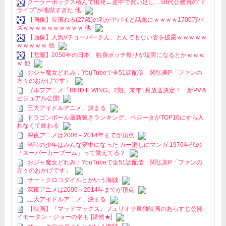
クーラーボックス積んで出発→途中で買い足し…50代公務員の“ド
ライブ”が地獄すぎた 他
【画像】長濱ねる(27歳)の乳がヤバイと話題にｗｗｗｗ1700万バ
ズｗｗｗｗｗｗｗｗｗｗ 他
【画像】人気Vチューバーさん、とんでもない姿を披露ｗｗｗｗｗ
ｗｗｗｗｗ 他
【悲報】2050年の日本、独身ボッチ祭りが現実になるとかｗｗｗ
ｗ 他
おジャ魔女どれみ：YouTubeで全51話配信 関弘美P「ファンの
方々のおかげです」
ゴルフアニメ「BIRDIE WING」2期、来年1月放送決定！ 新PV＆
ビジュアル公開
三大アイドルアニメ、決まる
ドラゴンボール最新強さランキング、ベジータがTOP10にすら入
れなくて終わる
深夜アニメは2006～2014年までが頂点
当時の少年はみんな夢中になった カー消しにマンガ 1970年代の
「スーパーカーブーム」って覚えてる？
おジャ魔女どれみ：YouTubeで全51話配信 関弘美P「ファンの
方々のおかげです」
サー・クロコダイルとかいう海賊
深夜アニメは2006～2014年までが頂点
三大アイドルアニメ、決まる
【映画】『マッドマックス』フュリオサ単独映画のあらすじ公開
イモータン・ジョーの名も [湛然★]