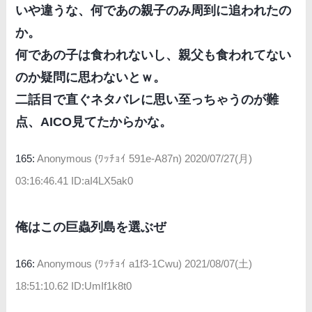
いや違うな、何であの親子のみ周到に追われたの
か。
何であの子は食われないし、親父も食われてない
のか疑問に思わないとｗ。
二話目で直ぐネタバレに思い至っちゃうのが難
点、AICO見てたからかな。
165:
Anonymous (ﾜｯﾁｮｲ 591e-A87n)
2020/07/27(月)
03:16:46.41 ID:aI4LX5ak0
俺はこの巨蟲列島を選ぶぜ
166:
Anonymous (ﾜｯﾁｮｲ a1f3-1Cwu)
2021/08/07(土)
18:51:10.62 ID:UmIf1k8t0