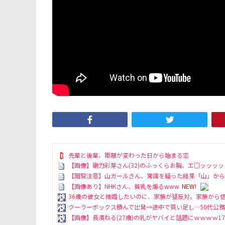
先輩と後輩、距離が変わった日から始まる恋
【画像】剛力彩芽さん(32)のふっくらお胸、エ□ッッッ
【閲覧注意】山ガールさん、常識を疑った結果「山」から
【画像あり】NHKさん、貧乳を煽るwww
NEW!
36歳の彼女と結婚したいのに、家族が猛反対。家族から信
クーラーボックス積んで出発→途中で買い足し…50代公務
【画像】長濱ねる(27歳)の乳がヤバイと話題にｗｗｗｗ1