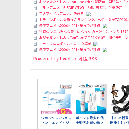
おジャ魔女どれみ：YouTubeで全51話配信 関弘美P
ゴルフアニメ「BIRDIE WING」2期、来年1月放送決定
三大アイドルアニメ、決まる
ドラゴンボール最新強さランキング、ベジータがTOP10
深夜アニメは2006～2014年までが頂点
当時の少年はみんな夢中になった カー消しにマンガ 19
おジャ魔女どれみ：YouTubeで全51話配信 関弘美P
サー・クロコダイルとかいう海賊
深夜アニメは2006～2014年までが頂点
Powered by livedoor 相互RSS