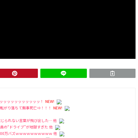
ッッッッッッッッッッッッ！
NEW!
転がり落ちて無事死亡⇒！！！
NEW!
じられない言葉が飛び出した… 他
員の“ドライブ”が地獄すぎた 他
700万バズｗｗｗｗｗｗｗｗｗｗ 他