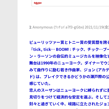
1:
Anonymous (ﾜｯﾁｮｲ a7f3-gGbx)
2021/11/19(金)
ピューリッツァー賞とトニー賞の受賞歴を誇
『tick, tick… BOOM! : チック、
ン・ラーソンの自伝的ミュージカルを映像化
舞台は1990年のニューヨーク。ダイナーで
みて曲作りに励む若き作曲家、ジョン (アカ
ド) は、ブレイクできるかどうかの瀬戸際の
感じていた。
恋人のスーザンはニューヨークに縛られずに
見切りをつけて経済的な安定を選ぶ。そして
刻々と過ぎていく中、岐路に立たされたジョ