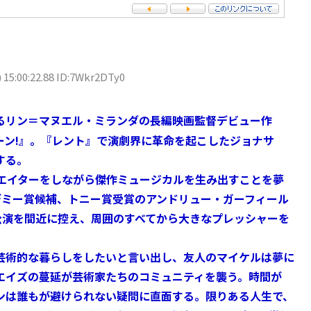
 15:00:22.88 ID:7Wkr2DTy0
るリン＝マヌエル・ミランダの長編映画監督デビュー作
チック…ブーン!』。『レント』で演劇界に革命を起こしたジョナサ
する。
ウエイターをしながら傑作ミュージカルを生み出すことを夢
デミー賞候補、トニー賞受賞のアンドリュー・ガーフィール
公演を間近に控え、周囲のすべてから大きなプレッシャーを
芸術的な暮らしをしたいと言い出し、友人のマイケルは夢に
エイズの蔓延が芸術家たちのコミュニティを襲う。時間が
ンは誰もが避けられない疑問に直面する。限りある人生で、