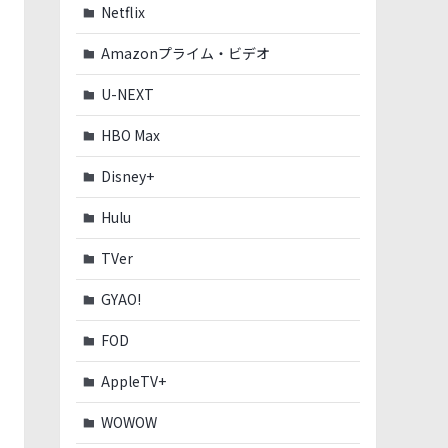
Netflix
Amazonプライム・ビデオ
U-NEXT
HBO Max
Disney+
Hulu
TVer
GYAO!
FOD
AppleTV+
WOWOW